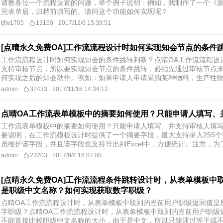
请教各位一个流程设置的问题，举个例子说明：例如，我制作了一个《派车
完表单后，归档前填写的。请问这个功能如何实现呢？
tjfw1705
13150
2017/12/6 15:39:51
[点晴永久免费OA]工作流流程设计时如何实现知会节点的条件
工作流流程设计时如何实现知会的条件跳转判断？点晴OA工作流流程设
支持审核节点，所以要实现知会节点的条件跳转，必须先通过审核节点
何实现之后的知会动作。例如：如果申请人申请采购某种物料，生产性物料
admin
37433
2017/11/16 14:34:12
点晴OA工作流表单模板中的摘要如何使用？只能申请人填写、
工作流表单模板中的摘要如何使用？只能申请人填写、并支持审核人填
要说明，在工作流模板设计时提供了一个摘要字段，最大支持录入255
员维护该字段，并且该字段也支持导出到Excel中，方便统计。注意，为了
admin
23203
2017/9/4 16:07:00
[点晴永久免费OA]工作流流程条件跳转设计时，从表单模板
是职级中文名称？如何实现获取数字职级？
点晴OA工作流流程设计时，从表单模板中取到的当前用户职级返回值是
字职级？点晴OA工作流流程设计时，从表单模板中取到的当前用户职级
不能直接比较职级中文名称的大小，由于是中文，所以只能通过等于或不等