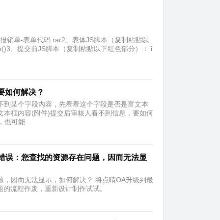
单-表单代码.rar2、表体JS脚本（复制粘贴以
nsub_jintie()3、提交前JS脚本（复制粘贴以下红色部分）： i
要如何解决？
不到某个字段内容，先看看这个字段是否是富文本
文本框内容(附件)提交后审核人看不到信息，要如何
，也可能...
服务器错误：您查找的资源存在问题，因而无法显
在问题，因而无法显示，如何解决？ 将点晴OA升级到最
将出问题的流程作废，重新设计制作试试。