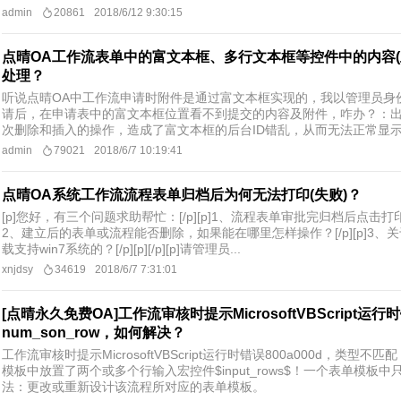
admin
20861
2018/6/12 9:30:15
点晴OA工作流表单中的富文本框、多行文本框等控件中的内容
处理？
听说点晴OA中工作流申请时附件是通过富文本框实现的，我以管理员身
请后，在申请表中的富文本框位置看不到提交的内容及附件，咋办？：
次删除和插入的操作，造成了富文本框的后台ID错乱，从而无法正常显示申
admin
79021
2018/6/7 10:19:41
点晴OA系统工作流流程表单归档后为何无法打印(失败)？
[p]您好，有三个问题求助帮忙：[/p][p]1、流程表单审批完归档后点击打
2、建立后的表单或流程能否删除，如果能在哪里怎样操作？[/p][p]3、关于
载支持win7系统的？[/p][p][/p][p]请管理员...
xnjdsy
34619
2018/6/7 7:31:01
[点晴永久免费OA]工作流审核时提示MicrosoftVBScript运行
num_son_row，如何解决？
工作流审核时提示MicrosoftVBScript运行时错误800a000d，类型
模板中放置了两个或多个行输入宏控件$input_rows$！一个表单模板中只
法：更改或重新设计该流程所对应的表单模板。