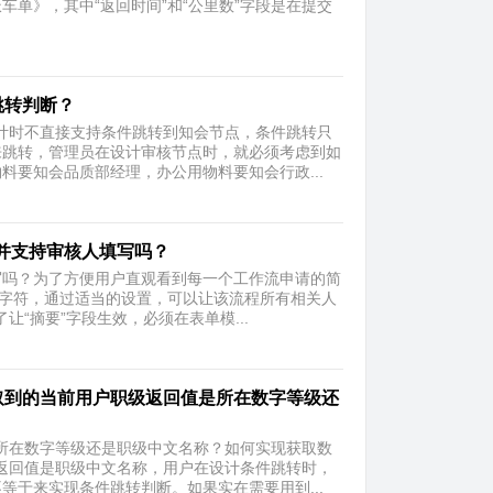
单》，其中“返回时间”和“公里数”字段是在提交
跳转判断？
计时不直接支持条件跳转到知会节点，条件跳转只
来跳转，管理员在设计审核节点时，就必须考虑到如
要知会品质部经理，办公用物料要知会行政...
并支持审核人填写吗？
写吗？为了方便用户直观看到每一个工作流申请的简
个字符，通过适当的设置，可以让该流程所有相关人
让“摘要”字段生效，必须在表单模...
中取到的当前用户职级返回值是所在数字等级还
所在数字等级还是职级中文名称？如何实现获取数
返回值是职级中文名称，用户在设计条件跳转时，
于来实现条件跳转判断。如果实在需要用到...