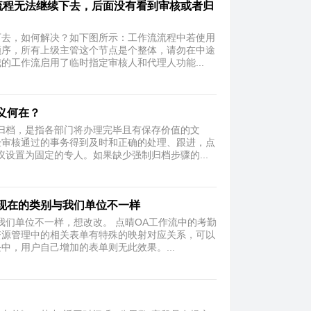
，流程无法继续下去，后面没有看到审核或者归
下去，如何解决？如下图所示：工作流流程中若使用
顺序，所有上级主管这个节点是个整体，请勿在中途
工作流启用了临时指定审核人和代理人功能...
义何在？
归档，是指各部门将办理完毕且有保存价值的文
经审核通过的事务得到及时和正确的处理、跟进，点
设置为固定的专人。如果缺少强制归档步骤的...
现在的类别与我们单位不一样
我们单位不一样，想改改。 点晴OA工作流中的考勤
资源管理中的相关表单有特殊的映射对应关系，可以
，用户自己增加的表单则无此效果。...