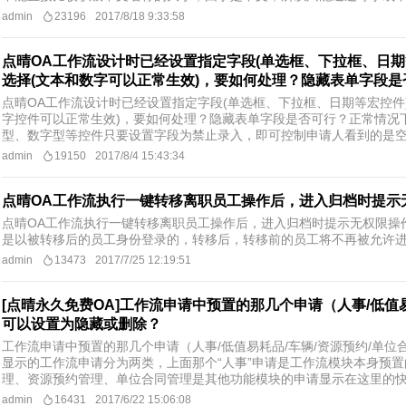
admin
23196
2017/8/18 9:33:58
点晴OA工作流设计时已经设置指定字段(单选框、下拉框、日
选择(文本和数字可以正常生效)，要如何处理？隐藏表单字段是否
点晴OA工作流设计时已经设置指定字段(单选框、下拉框、日期等宏控件
字控件可以正常生效)，要如何处理？隐藏表单字段是否可行？正常情况
型、数字型等控件只要设置字段为禁止录入，即可控制申请人看到的是空白
admin
19150
2017/8/4 15:43:34
点晴OA工作流执行一键转移离职员工操作后，进入归档时提示
点晴OA工作流执行一键转移离职员工操作后，进入归档时提示无权限操
是以被转移后的员工身份登录的，转移后，转移前的员工将不再被允许
admin
13473
2017/7/25 12:19:51
[点晴永久免费OA]工作流申请中预置的那几个申请（人事/低值
可以设置为隐藏或删除？
工作流申请中预置的那几个申请（人事/低值易耗品/车辆/资源预约/单
显示的工作流申请分为两类，上面那个“人事”申请是工作流模块本身预
理、资源预约管理、单位合同管理是其他功能模块的申请显示在这里的快捷方
admin
16431
2017/6/22 15:06:08