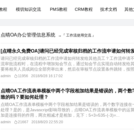
P教程
模切知识交流
PMS教程
CRM教程
技术文档
其他
点晴OA办公管理信息系统
→『 工作流使用交流 』
[点晴永久免费OA]请问已经完成审核归档的工作流申请如何转
请问已经完成审核归档的工作流申请如何转发给其他员工？工作流申请
流审批流程时，在流程中增加知会节点，通过知会节点实现自动转发给
要将相关人员或岗位全部穷举出来，然后在审核节点设置条件跳转，按照不
admin
11956
2018/9/28 16:17:02
点晴OA工作流表单模板中两个字段相加结果是错误的，两个数
致的吗？要如何处理？
点晴OA工作流表单模板中两个字段相加结果是错误的，两个数字连接在
处理？是的，是Javascript影响导致的，点晴OA工作流表单模板中的运算都是借
加是连接符的作用，两次相减才是相加，见下：5+3=535-(-3)=...
admin
21667
2018/8/20 22:55:20