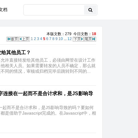
文档
本版文数：279 今日文数：
18
1
2
3
4
5
6
7
8
9
10
...
12
发给其他员工？
不允许直接转发给其他员工，必须由网管在设计工作
其他相关人员。如果需要转发的人员不确定，那么就
同的情况，审核或归档完毕后跳转到不同的...
字连接在一起而不是合计求和，是JS影响导
一起而不是合计求和，是JS影响导致的吗？要如何
助于Javascript完成的。在Javascript中，相