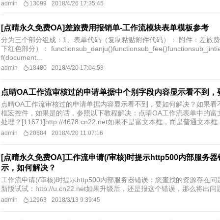
admin
13099
2018/4/26 17:35:45
[点晴永久免费OA]差旅费用报销单-工作流模块表单模板参考
分为三个部分组成：1、表单代码（复制粘贴附件代码）： 附件：差旅费报销
下红色部分）： functionsub_danju()functionsub_fee()functio
f(document...
admin
18480
2018/4/20 17:04:58
点晴OA工作流审核过的申请单据中个别字段内容显示看不到，
点晴OA工作流审核过的申请单据内容显示看不到，要如何解决？如果看
框宏控件，如果是的话，参照以下教程解决：点晴OA工作流表单中的富
处理？[11671]http://4678.cn22.net如果不是富文本框，而是普通文本框
admin
20684
2018/4/20 11:07:16
[点晴永久免费OA]工作流申请(/审核)时提示http500内部
示，如何解决？
工作流申请(/审核)时提示http500内部服务器错误：您查找的资源存
新版试试：http://u.cn22.net如果升级后，还是报这个错误，那么
admin
12963
2018/3/13 9:39:45