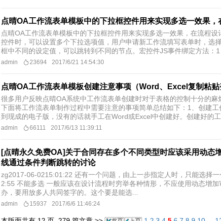
点晴OA工作流表单模板中的下拉框控件用来实现多选一效果，
点晴OA工作流表单模板中的下拉框控件用来实现多选一效果，在流程设
控件时，可以设置多个下拉选项值，用户申请新工作流填写表单时，选
框中不同的设定值，可以跳转到不同的节点。宏控件JS事件绑定方法：1、文本框
admin
23694
2017/6/21 14:54:30
点晴OA工作流表单模板创建注意事项（Word、Excel复制粘
很多用户反映点晴OA系统中工作流表单创建时对于表格的控制十分的麻
下面将工作流表单制作过程中需要注意的事项简单总结如下：1、创建工
到现成的电子版，没有的话就手工在Word或Excel中创建好。创建好的工作
admin
66111
2017/6/13 11:39:11
[点晴永久免费OA]关于合同存在多个不同类型时应该采用动
线通过条件判断跳转的讨论
zg2017-06-0215:01:22 还有一个问题，由上一步指定人时，只能选择
2:55 不能多选 一般应该在设计流程时穷举各种情形，不应使用动态增加审核人zg
办，要用放多人共同签字的。这个要是能选...
admin
15937
2017/6/6 11:46:24
本版面共有
12
页,
279
篇文章 >>
1
2
3
4
5
6
7
8
9
10
...
1