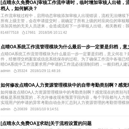
[点晴永久免费OA]审核工作流申请时，临时增加审核人出错
档人，如何解决？
工作流审核过程中，启用动态审核添加审核人出现错误，流程无法继续
所有上级主管，会在申请提交时，就确定了所有上级的对应岗位的审核
添加其他的无关人员进来，会造成流程下一步审核人出错。相关教程：我的
814877518
17661
2018/3/6 10:11:42
点晴OA系统工作流管理模块为什么最后一步一定要是归档，意
点晴OA系统工作流管理模块为什么最后一步一定要是归档，意义何在？
件，经整理交档案室或信息系统保存的过程。为了确保工作流中各项已
晴OA系统中工作流要求用户申请的工作流必须强制归档，一般归档人建议
admin
35324
2018/1/29 11:48:16
如何修改点晴OA人力资源管理模块中的自带考勤类别啊？感觉
如何修改点晴OA人力资源管理模块中的考勤类别啊？感觉现在的类别与
模板是系统预置的，不允许修改现有预置字段内容，每个字段都与人力
实现用户的申请的异常考勤自动合并汇总到人力资源管理的考勤管理模块中
admin
20839
2018/1/10 9:14:51
[点晴永久免费OA][求助]关于流程设置的问题