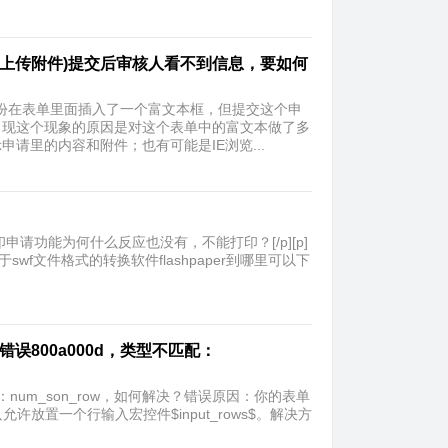
(上传附件)提交后审核人看不到信息，要如何
份在表单里面插入了一个富文本框，但提交这个申
出现这个现象的原因是对这个表单中的富文本做了多
请里的内容和附件；也有可能是IE浏览...
印申请功能为何什么反应也没有，不能打印？[/p][p]
swf文件格式的转换软件flashpaper到哪里可以下
时错误800a000d，类型不匹配：
不匹配：num_son_row，如何解决？错误原因：你的表单
允许放置一个行输入宏控件$input_rows$。解决方