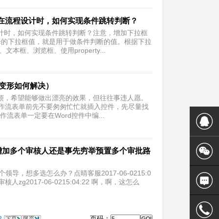
在流程设计时，如何实现条件跳转判断？
计时，如何实现条件跳转判断？注意，增加下拉框
择的下拉框值，就是用于做条件判断的值。根据下拉
、浏览框、使用property...
贴变形如何解决）
烦，希望能够做出漂亮的效果，但往往事违人愿。
作流表单前先不要匆匆忙忙就插入控件，先尽量找
流表单一定要在Word控件中编...
态增加多个审核人还是事先穷举预置多个审批路
一个领导，想多选怎么办？点晴客服2017-06-0215:0
2017-06-0215:04:22 啊，啊，这怎么
2
页码：