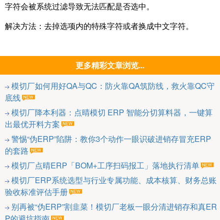
字符会被系统过滤导致无法匹配是否选中。
解决方法：去掉选项内的特殊字符或者换成中文字符。
更多精彩文章浏览...
模切厂如何用好QA与QC：防火靠QA筑防线，救火靠QC守
底线
模切厂降本利器：点晴模切 ERP 智能分切算料器，一键算
出最优开料方案
警惕“伪ERP”陷阱：教你3个动作一眼识破进销存冒充ERP
的套路
模切厂点晴ERP「BOM+工序扫码报工」落地执行清单
模切厂ERP系统选型与行业专属功能、成本核算、财务总账
验收标准评估手册
别再被“伪ERP”割韭菜！模切厂老板一眼分清进销存和真ER
P的避坑指南