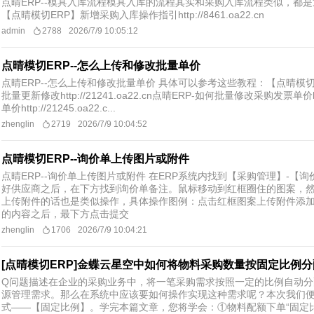
点晴ERP--模具入库流程模具入库的流程其实和采购入库流程类似，都
【点晴模切ERP】新增采购入库操作指引http://8461.oa22.cn
admin
2788
2026/7/9 10:05:12
点晴模切ERP--怎么上传和修改批量单价
点晴ERP--怎么上传和修改批量单价 具体可以参考这些教程：【点晴模切
批量更新修改http://21241.oa22.cn点晴ERP-如何批量修改采购发票单价ht
单价http://21245.oa22.c...
zhenglin
2719
2026/7/9 10:04:52
点晴模切ERP--询价单上传图片或附件
点晴ERP--询价单上传图片或附件 在ERP系统内找到【采购管理】-【
好供应商之后，在下方找到询价单备注。鼠标移动到红框圈住的图案，
上传附件的话也是类似操作，具体操作图例：点击红框图案上传附件添
的内容之后，最下方点击提交
zhenglin
1706
2026/7/9 10:04:21
[点晴模切ERP]金蝶云星空中如何将物料采购数量按固定比例
Q问题描述在企业的采购业务中，将一笔采购需求按照一定的比例自动分
源管理需求。那么在系统中应该要如何操作实现这种需求呢？本次我们
式——【固定比例】。学完本篇文章，您将学会：①物料配额下单“固定比