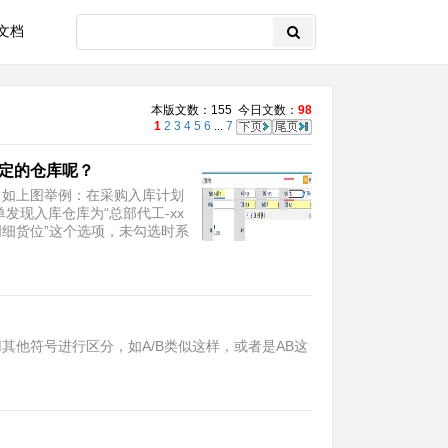
文档
本版文数：155 今日文数：
98
1
2
3
4
5
6
...
7
指定的仓库呢？
？ 如上图举例：在采购入库计划
发现入库仓库为“总部代工-xx
明细货位”这个选项，未勾选时系
用其他符号进行区分，如A/B类似这样，或者是AB这