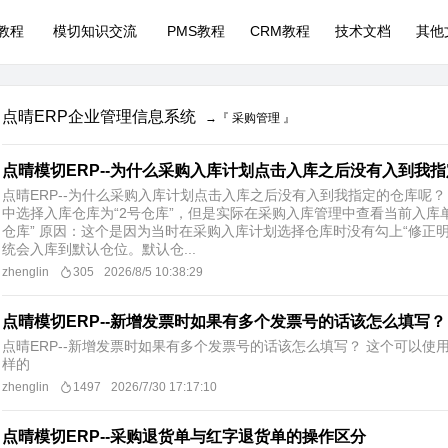
P教程
模切知识交流
PMS教程
CRM教程
技术文档
其他
点晴ERP企业管理信息系统
→『 采购管理 』
点晴模切ERP--为什么采购入库计划点击入库之后没有入到我
点晴ERP--为什么采购入库计划点击入库之后没有入到我指定的仓库呢
中选择入库仓库为“2号仓库”，但是实际在采购入库管理中查看当前入库单
仓库” 原因：这个是因为当时在采购入库计划选择仓库时没有勾上“修正
统会入库到默认仓位。默认仓...
zhenglin
305
2026/8/5 10:38:29
点晴模切ERP--新增发票时如果有多个发票号的话该怎么填写？
点晴ERP--新增发票时如果有多个发票号的话该怎么填写？ 这个可以使
样的
zhenglin
1497
2026/7/30 17:17:10
点晴模切ERP--采购退货单与红字退货单的操作区分