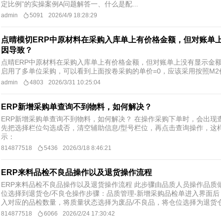
定比例”的实操案例​ A问题解答一、什么是配...
admin
5091
2026/4/9 18:28:29
点晴模切ERP中原材料在采购入库单上有价格金额，但对账单
因导致？
点晴ERP中原材料在采购入库单上有价格金额，但对账单上没有显示金额
启用了多单位采购，可以看到上面按卷采购的单价=0，应该采用按照M
admin
4803
2026/3/31 10:25:04
ERP新增采购单查询不到物料，如何解决？
ERP新增采购单查询不到物料，如何解决？ 在操作采购下单时，会出
先把选择栏位勾选成否，清空辅助信息/型号栏位，再点击查询操作，这
示：
814877518
5436
2026/3/18 8:46:21
ERP来料品检不良品操作以及退货操作流程
ERP来料品检不良品操作以及退货操作流程 此步骤由品质人员操作品
位选择到退货仓/不良仓操作步骤：品质管理-新增采购品检单进入界面
入对应的品检数量，将质量状态选择为废品/不良品，将仓位选择为退货仓/
814877518
6066
2026/2/24 17:30:42