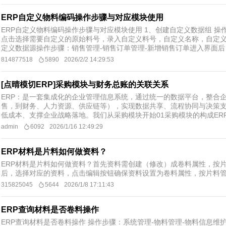
ERP自定义物料编码操作步骤与对应模块使用
ERP自定义物料编码操作步骤与对应模块使用 1、创建自定义数据组 
点击选择需要自定义的原始料号，录入自定义料号，自定义名称，自定义
定义数据源操作步骤：销售管理-销售订单管理-新增销售订单进入界面后，
814877518
5890
2026/2/2 14:29:53
[点晴模切ERP]采购模块与财务总账的关联关系
ERP：是一套集成化的企业管理信息系统，通过统一的数据平台，整合
售，到财务、人力资源、供应链等），实现数据共享、流程协同与决策
低成本、支撑企业战略落地。我们从采购模块开始01采购模块的构成ERP
admin
6092
2026/1/16 12:49:29
ERP材料是片料如何做资料？
ERP材料是片料如何做资料？首先资料需创建（修改）成卷料属性，按片
后，选择对应的资料，点击编辑按钮确保资料设置为卷料属性，按片料
315825045
5644
2026/1/8 17:11:43
ERP查询材料是否卷料操作
ERP查询材料是否卷料操作 操作步骤：系统管理-物料管理-物料信息维