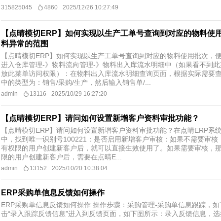
315825045
4860
2025/12/26 10:27:49
【点晴模切ERP】如何实现以生产工单号查询到对应的物料使
料异常的范围
【点晴模切ERP】如何实现以生产工单号查询到对应的物料使用批次，
进入仓库管理-》物料流向管理-》物料出入库流水明细中（如果看不到
放此菜单访问权限）：在物料出入库流水明细查询页面，根据实际需要
中的类型为：销售/采购/生产，然后输入销售单/...
admin
13116
2025/10/29 16:27:20
【点晴模切ERP】请问如何设置新增客户资料审批功能？
【点晴模切ERP】请问如何设置新增客户资料审批功能？在点晴ERP系统
中，找到唯一识别号100221：是否启用新增客户审核：如果不需要审核
有权限的用户创建新客户后，就可以直接生效使用了。如果需要审核，那
限的用户创建新客户后，需要在点晴E...
admin
13152
2025/10/20 10:38:04
ERP采购单信息反馈如何操作
ERP采购单信息反馈如何操作 操作步骤：采购管理-采购单信息跟踪，
击“录入跟踪反馈信息”进入到反馈页面，如下图所示：录入反馈信息，