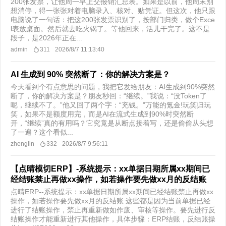
200张发票，让他周一早上交报销汇总表。如果是以前，他周末别
想消停，得一张张对着电脑录入、核对、贴凭证。但这次，他只跟
电脑说了一句话：把这200张发票识别了，按部门归类，做个Exce
l表放桌面。然后就去吃火锅了。等他回来，活儿干完了。这不是
段子，是2026年正在...
admin
311
2026/8/7 11:13:40
AI 生成到 90% 突然断了：你的解决方案是？
今天看到个有点意思的问题，我把它发给朋友：AI生成到90%突然
断了，你的解决方案是？朋友秒回：“继续。”我说：“没Token了
呢，继续不了。”他又回了两个字：“充钱。”万能的氪金!玩笑归玩
笑，如果不是额度用完，而是AI在流式生成到90%时突然断
开，“继续”真的有用吗？它究竟是从断点接着写，还是偷偷从头想
了一遍？这个看似...
zhenglin
332
2026/8/7 9:56:11
【点晴模切ERP】-系统提示：xx单据日期所属xx期间已
经结账禁止再做xx操作，如若操作要先做xx月的反结账
点晴ERP--系统提示：xx单据日期所属xx期间已经结账禁止再做xx
操作，如若操作要先做xx月的反结账 这些都是因为当前单据已经
进行了结账操作，禁止再重新做如作废、审核等操作。要先进行反
结账操作才能重新进行其他操作，具体步骤：ERP结账，反结账操