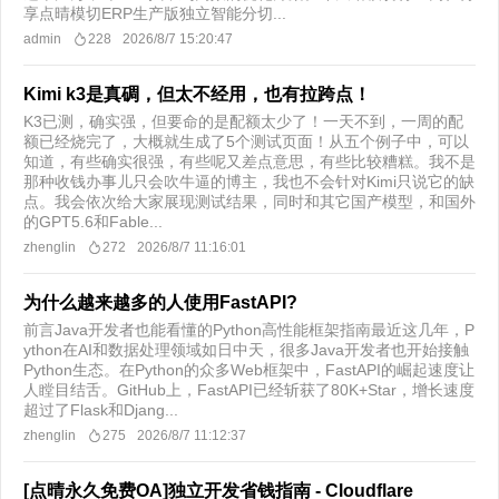
享点晴模切ERP生产版独立智能分切...
admin
228
2026/8/7 15:20:47
Kimi k3是真碉，但太不经用，也有拉跨点！
K3已测，确实强，但要命的是配额太少了！一天不到，一周的配
额已经烧完了，大概就生成了5个测试页面！从五个例子中，可以
知道，有些确实很强，有些呢又差点意思，有些比较糟糕。我不是
那种收钱办事儿只会吹牛逼的博主，我也不会针对Kimi只说它的缺
点。我会依次给大家展现测试结果，同时和其它国产模型，和国外
的GPT5.6和Fable...
zhenglin
272
2026/8/7 11:16:01
为什么越来越多的人使用FastAPI?
前言Java开发者也能看懂的Python高性能框架指南最近这几年，P
ython在AI和数据处理领域如日中天，很多Java开发者也开始接触
Python生态。在Python的众多Web框架中，FastAPI的崛起速度让
人瞠目结舌。GitHub上，FastAPI已经斩获了80K+Star，增长速度
超过了Flask和Djang...
zhenglin
275
2026/8/7 11:12:37
[点晴永久免费OA]独立开发省钱指南 - Cloudflare