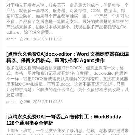
对于独立开发者来说，服务器不一定是最大的成本，但是每多一个
产品，就会多一套域名、服务器、对象存储、CDN、数据库、邮
箱和安全防护。如果每个产品都单独买一遍，一个产品一个月可能
不多，产品多了之后也是一笔固定支出。最好的效果是随着维护的
产品越来越多，边际成本越来越小。我现在很多产品都托管在Clo
udflare。除了域名需要...
admin
291
2026/8/7 11:11:15
[点晴永久免费OA]docx-editor：Word 文档浏览器在线编
辑器、保留文档格式、审阅协作和 Agent 操作
很多在线文档编辑器看起来能打开DOCX，但真正保存一次，格
式、表格、图片和修订记录就开始“各自发挥”。docx-editor的思路
不一样：它把DOCX当成需要认真理解的文档格式，直接在浏览器
里围绕OOXML编辑，再写回.docx。这篇不展开源码长拆，只用
几分钟讲清楚：它解决的是什么痛点、为什么值得程序员收藏，以
及它和普...
admin
296
2026/8/7 11:08:33
[点晴永久免费OA]一句话让AI替你打工：WorkBuddy
128个通用指令全解析
上周五下班前，一个朋友给我发了条消息。他说，老板临时甩过来