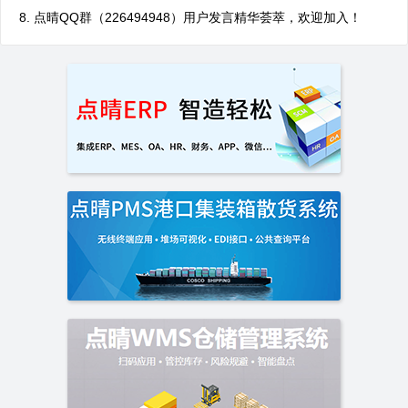
点晴QQ群（226494948）用户发言精华荟萃，欢迎加入！