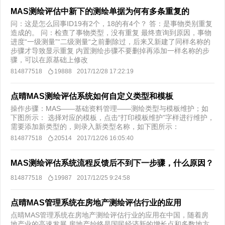
MAS测绘评估中新下的测绘单据为何有多条重复的
问：这是怎么回事ID19有2个，18的有4个？ 答：是事物类别重复
造成的。 问：检查了事物类型，没有重复 最终查询到原因，事物
进度“一级测量”“二级测量“之前删除过，后来又新建了同样名称的
步骤才导致显示重复 内置测绘步骤不要删掉再添加一样名称的步
骤，可以在原基础上修改
814877518
19888
2017/12/28 17:22:19
点晴MAS测绘评估系统如何自定义类型和模板
操作步骤：MAS——基础资料管理——测绘类型与模板维护；如
下图所示： 选择对应的模板，点击“打印模板维护”字样进行维护，
需要添加新类型的，则录入新类型名称，如下图所示：
814877518
20514
2017/12/26 16:05:40
MAS测绘评估系统流程反馈后不到下一步骤，什么原因？
814877518
19987
2017/12/25 9:24:58
点晴MAS管理系统在房地产测绘评估行业的应用
点晴MAS管理系统在房地产测绘评估行业的应用在中国，随着房
地产业的高速发展,房地产始终是国民经济新的增长点和多数地方