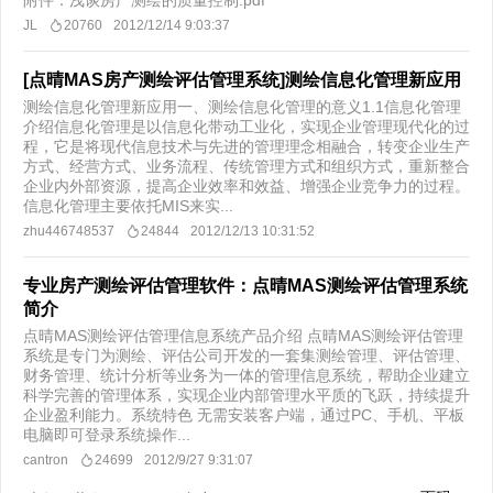
附件：浅谈房产测绘的质量控制.pdf
JL
20760
2012/12/14 9:03:37
[点晴MAS房产测绘评估管理系统]测绘信息化管理新应用
测绘信息化管理新应用一、测绘信息化管理的意义1.1信息化管理
介绍信息化管理是以信息化带动工业化，实现企业管理现代化的过
程，它是将现代信息技术与先进的管理理念相融合，转变企业生产
方式、经营方式、业务流程、传统管理方式和组织方式，重新整合
企业内外部资源，提高企业效率和效益、增强企业竞争力的过程。
信息化管理主要依托MIS来实...
zhu446748537
24844
2012/12/13 10:31:52
专业房产测绘评估管理软件：点晴MAS测绘评估管理系统
简介
点晴MAS测绘评估管理信息系统产品介绍 点晴MAS测绘评估管理
系统是专门为测绘、评估公司开发的一套集测绘管理、评估管理、
财务管理、统计分析等业务为一体的管理信息系统，帮助企业建立
科学完善的管理体系，实现企业内部管理水平质的飞跃，持续提升
企业盈利能力。系统特色 无需安装客户端，通过PC、手机、平板
电脑即可登录系统操作...
cantron
24699
2012/9/27 9:31:07