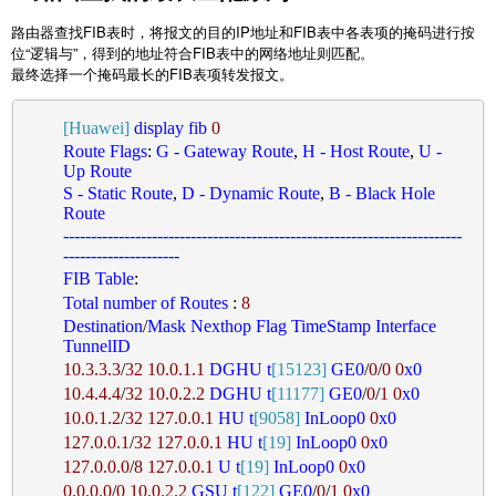
路由器查找FIB表时，将报文的目的IP地址和FIB表中各表项的掩码进行按
位“逻辑与”，得到的地址符合FIB表中的网络地址则匹配。
最终选择一个掩码最长的FIB表项转发报文。
[Huawei]
display
fib
0
Route
Flags
:
G
-
Gateway
Route
,
H
-
Host
Route
,
U
-
Up
Route
S
-
Static
Route
,
D
-
Dynamic
Route
,
B
-
Black
Hole
Route
------------------------------------------------------------------------
---------------------
FIB
Table
:
Total
number
of
Routes
:
8
Destination
/
Mask
Nexthop
Flag
TimeStamp
Interface
TunnelID
10.3
.3
.3
/
32
10.0
.1
.1
DGHU
t
[15123]
GE0
/
0
/
0
0
x0
10.4
.4
.4
/
32
10.0
.2
.2
DGHU
t
[11177]
GE0
/
0
/
1
0
x0
10.0
.1
.2
/
32
127.0
.0
.1
HU
t
[9058]
InLoop0
0
x0
127.0
.0
.1
/
32
127.0
.0
.1
HU
t
[19]
InLoop0
0
x0
127.0
.0
.0
/
8
127.0
.0
.1
U
t
[19]
InLoop0
0
x0
0.0
.0
.0
/
0
10.0
.2
.2
GSU
t
[122]
GE0
/
0
/
1
0
x0