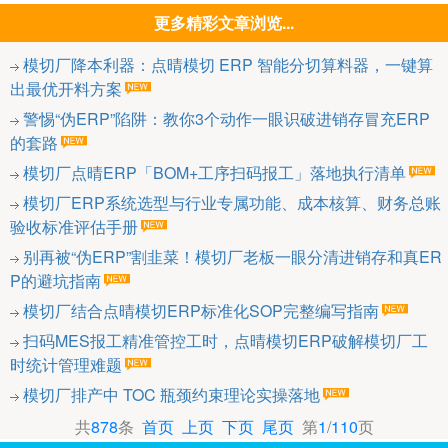
更多精彩文章浏览...
模切厂降本利器：点晴模切 ERP 智能分切算料器，一键算
出最优开料方案
警惕“伪ERP”陷阱：教你3个动作一眼识破进销存冒充ERP
的套路
模切厂点晴ERP「BOM+工序扫码报工」落地执行清单
模切厂ERP系统选型与行业专属功能、成本核算、财务总账
验收标准评估手册
别再被“伪ERP”割韭菜！模切厂老板一眼分清进销存和真ER
P的避坑指南
模切厂结合点晴模切ERP标准化SOP完整编写指南
扫码MES报工精准管控工时，点晴模切ERP破解模切厂工
时统计管理难题
模切厂排产中 TOC 瓶颈约束理论实操落地
共
878
条
首页
上页
下页
尾页
第
1
/
110
页