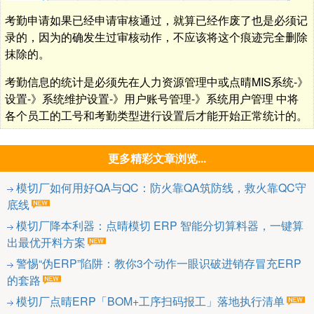
考勤申请如果已经申请审核通过，就算已经作废了也是必须记
录的，因为的确发生过审核动作，不应该将这个痕迹完全删除
抹除的。
考勤信息的统计是必须先在人力资源管理中或点晴MIS系统-》
设置-》系统维护设置-》用户账号管理-》系统用户管理 中将
各个员工的工号和考勤类型进行设置后才能开始正常统计的。
更多精彩文章浏览...
模切厂如何用好QA与QC：防火靠QA筑防线，救火靠QC守
底线
模切厂降本利器：点晴模切 ERP 智能分切算料器，一键算
出最优开料方案
警惕“伪ERP”陷阱：教你3个动作一眼识破进销存冒充ERP
的套路
模切厂点晴ERP「BOM+工序扫码报工」落地执行清单