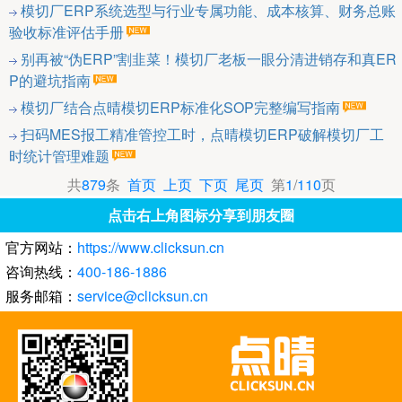
模切厂ERP系统选型与行业专属功能、成本核算、财务总账
验收标准评估手册
别再被“伪ERP”割韭菜！模切厂老板一眼分清进销存和真ER
P的避坑指南
模切厂结合点晴模切ERP标准化SOP完整编写指南
扫码MES报工精准管控工时，点晴模切ERP破解模切厂工
时统计管理难题
共
879
条
首页
上页
下页
尾页
第
1
/
110
页
点击右上角图标分享到朋友圈
官方网站：
https://www.clicksun.cn
咨询热线：
400-186-1886
服务邮箱：
service@clicksun.cn