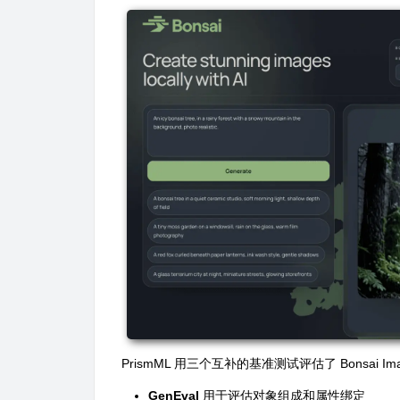
PrismML 用三个互补的基准测试评估了 Bonsai I
GenEval
用于评估对象组成和属性绑定