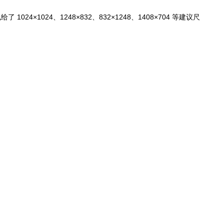
，也给了 1024×1024、1248×832、832×1248、1408×704 等建议尺