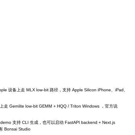
le 设备上走 MLX low-bit 路径，支持 Apple Silicon iPhone、iPad、
 上走 Gemlite low-bit GEMM + HQQ / Triton Windows ，官方说
 demo 支持 CLI 生成，也可以启动 FastAPI backend + Next.js
Bonsai Studio