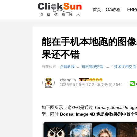
首页
OA教程
ER
能在手机本地跑的图像生成模
果还不错
当前位置：
点晴教程
→
知识管理交流
→
『 技术文档交流
zhenglin
2026年6月5日 17:2
本文热度 3544
如下图所示，这些都是通过
Ternary Bonsai Image
型，同时
Bonsai Image 4B 也是参数类别中首