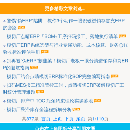
更多精彩文章浏览...
警惕“伪ERP”陷阱：教你3个动作一眼识破进销存冒充ERP
的套路
模切厂点晴ERP「BOM+工序扫码报工」落地执行清单
模切厂ERP系统选型与行业专属功能、成本核算、财务总账
验收标准评估手册
别再被“伪ERP”割韭菜！模切厂老板一眼分清进销存和真ER
P的避坑指南
模切厂结合点晴模切ERP标准化SOP完整编写指南
扫码MES报工精准管控工时，点晴模切ERP破解模切厂工
时统计管理难题
模切厂排产中 TOC 瓶颈约束理论实操落地
模切厂呆滞库存全流程拆解分析
共
877
条
首页
上页
下页
尾页
第
1
/
110
页
点击右上角图标分享到朋友圈