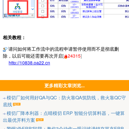
相关教程：
请问如何将工作流中的流程申请暂停使用而不是彻底删
除，以后可能还需要再次开启
[
24315
]
http://10838.oa22.cn
更多精彩文章浏览...
模切厂如何用好QA与QC：防火靠QA筑防线，救火靠QC守
底线
模切厂降本利器：点晴模切 ERP 智能分切算料器，一键算
出最优开料方案
警惕“伪ERP”陷阱：教你3个动作一眼识破进销存冒充ERP