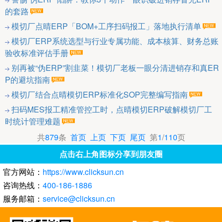
的套路
模切厂点晴ERP「BOM+工序扫码报工」落地执行清单
模切厂ERP系统选型与行业专属功能、成本核算、财务总账
验收标准评估手册
别再被“伪ERP”割韭菜！模切厂老板一眼分清进销存和真ER
P的避坑指南
模切厂结合点晴模切ERP标准化SOP完整编写指南
扫码MES报工精准管控工时，点晴模切ERP破解模切厂工
时统计管理难题
共
879
条
首页
上页
下页
尾页
第
1
/
110
页
点击右上角图标分享到朋友圈
官方网站：
https://www.clicksun.cn
咨询热线：
400-186-1886
服务邮箱：
service@clicksun.cn