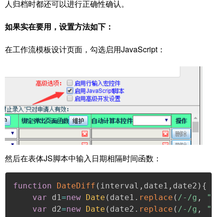
人归档时都还可以进行正确性确认。
如果实在要用，设置方法如下：
在工作流模板设计页面，勾选启用JavaScript：
然后在表体JS脚本中输入日期相隔时间函数：
function
DateDiff
(
interval
,
date1
,
date2
)
{
var
 d1
=
new
Date
(
date1
.
replace
(
/
-
/
g
,
"/
var
 d2
=
new
Date
(
date2
.
replace
(
/
-
/
g
,
"/