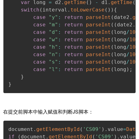
var
 long 
=
 d2
.
getTime
(
)
-
 d1
.
getTime
(
)
switch
(
interval
.
toLowerCase
(
)
)
{
case
"y"
:
return
parseInt
(
date2
.
ge
case
"m"
:
return
parseInt
(
(
date2
.
g
case
"d"
:
return
parseInt
(
long
/
100
case
"w"
:
return
parseInt
(
long
/
100
case
"h"
:
return
parseInt
(
long
/
100
case
"n"
:
return
parseInt
(
long
/
100
case
"s"
:
return
parseInt
(
long
/
100
case
"l"
:
return
parseInt
(
long
)
;
}
}
在提交前脚本中输入赋值和判断JS脚本：
document
.
getElementById
(
'CS09'
)
.
value
=
Date
if
(
document
.
getElementById
(
'CS09'
)
.
value
-